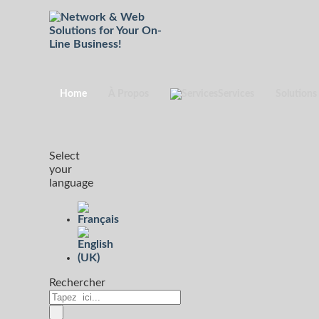
Home
À Propos
Services
Solutions
Select
your
language
Rechercher